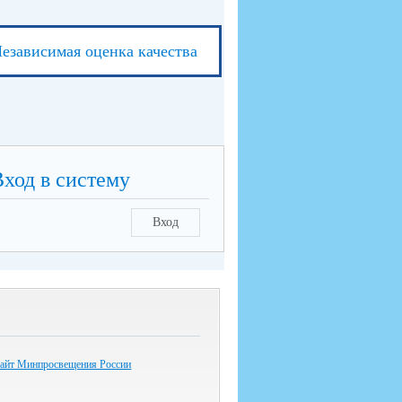
езависимая оценка качества
Вход в систему
Вход
айт Минпросвещения России