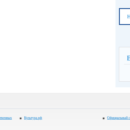
Н
ственных
Культура.рф
Официальный с