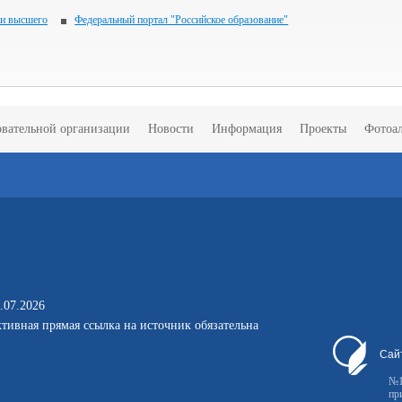
 и высшего
Федеральный портал "Российское образование"
овательной организации
Новости
Информация
Проекты
Фотоа
.07.2026
тивная прямая ссылка на источник обязательна
Сай
№1
пр