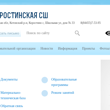
ОРОСТИНСКАЯ СШ
ая обл, Котовский р-н, Коростино с, Школьная ул, дом № 33
8(84455)7-53-95
сать письмо
овательной организации
Новости
Информация
Проекты
Фотоа
Документы
Образовательные
программы
Материально-
Режим занятий
техническая база
Обратная связь