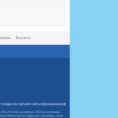
льбомы
Контакты
т создан на портале сайтыобразованию.рф
556 в Реестре российского ПО (на основании
иказа Министерства цифрового развития, связи