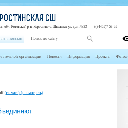
ОРОСТИНСКАЯ СШ
ая обл, Котовский р-н, Коростино с, Школьная ул, дом № 33
8(84455)7-53-95
сать письмо
овательной организации
Новости
Информация
Проекты
Фотоа
pdf
(скачать)
(посмотреть)
объединяют