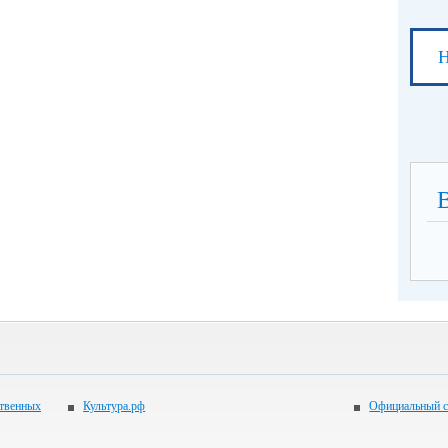
Н
ственных
Культура.рф
Официальный с