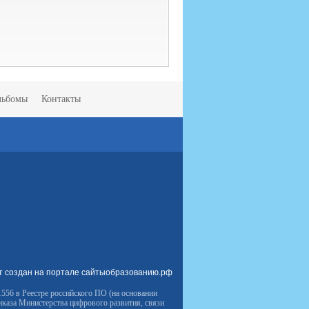
льбомы
Контакты
т создан на портале сайтыобразованию.рф
556 в Реестре российского ПО (на основании
иказа Министерства цифрового развития, связи