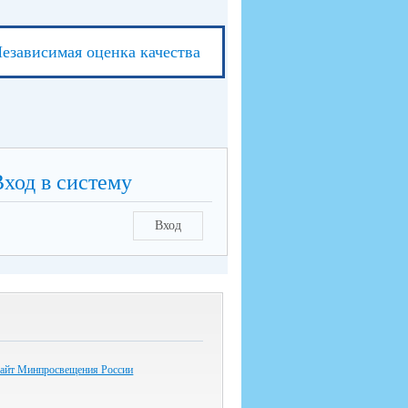
езависимая оценка качества
Вход в систему
Вход
айт Минпросвещения России