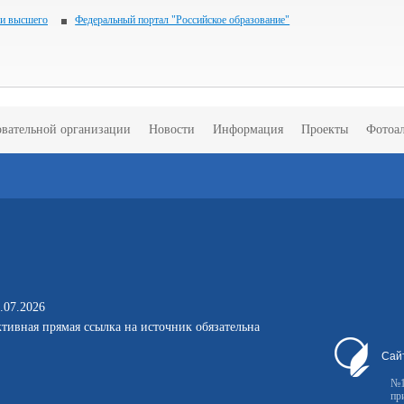
 и высшего
Федеральный портал "Российское образование"
овательной организации
Новости
Информация
Проекты
Фотоа
.07.2026
тивная прямая ссылка на источник обязательна
Сай
№1
пр